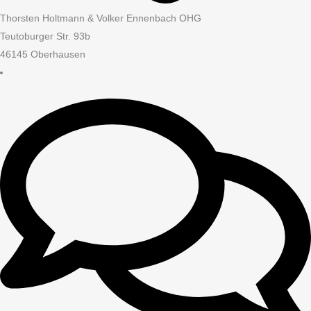
Thorsten Holtmann & Volker Ennenbach OHG
Teutoburger Str. 93b
46145 Oberhausen