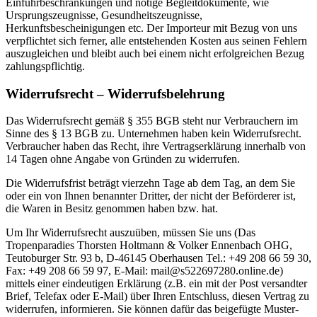
Einfuhrbeschränkungen und nötige Begleitdokumente, wie
Ursprungszeugnisse, Gesundheitszeugnisse,
Herkunftsbescheinigungen etc. Der Importeur mit Bezug von uns
verpflichtet sich ferner, alle entstehenden Kosten aus seinen Fehlern
auszugleichen und bleibt auch bei einem nicht erfolgreichen Bezug
zahlungspflichtig.
Widerrufsrecht – Widerrufsbelehrung
Das Widerrufsrecht gemäß § 355 BGB steht nur Verbrauchern im
Sinne des § 13 BGB zu. Unternehmen haben kein Widerrufsrecht.
Verbraucher haben das Recht, ihre Vertragserklärung innerhalb von
14 Tagen ohne Angabe von Gründen zu widerrufen.
Die Widerrufsfrist beträgt vierzehn Tage ab dem Tag, an dem Sie
oder ein von Ihnen benannter Dritter, der nicht der Beförderer ist,
die Waren in Besitz genommen haben bzw. hat.
Um Ihr Widerrufsrecht auszuüben, müssen Sie uns (Das
Tropenparadies Thorsten Holtmann & Volker Ennenbach OHG,
Teutoburger Str. 93 b, D-46145 Oberhausen Tel.: +49 208 66 59 30,
Fax: +49 208 66 59 97, E-Mail: mail@s522697280.online.de)
mittels einer eindeutigen Erklärung (z.B. ein mit der Post versandter
Brief, Telefax oder E-Mail) über Ihren Entschluss, diesen Vertrag zu
widerrufen, informieren. Sie können dafür das beigefügte Muster-