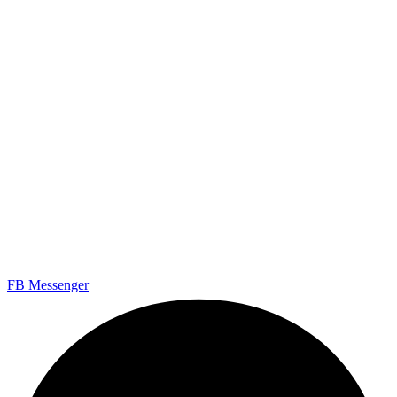
Liebe Privatkunden
Das Tropenparadies
hat
KEIN Ladengeschäft
. Wir verkaufen
KEINE Futtertiere.
Es gibt
KEINE Besichtigungsmöglichkeit
.
Auch nicht ausnahmsweise :)
Hier wird “nur” fleissig gezüchtet und gepflegt.
Aber wir haben einen
Shop
und eine
1a Kundenbetreuung.
Telefonische Beratung
Mo-Fr 9-14 Uhr
0172-4126683 (auch WhatsApp)
ZUM SHOP
FB Messenger