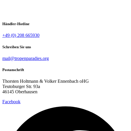
0172-4126683 (auch WhatsApp)
9-14 Uhr:
SHOP:
paradise-exotics.com
Händler-Hotline
+49 (0) 208 665930
Schreiben Sie uns
mail@tropenparadies.org
Postanschrift
Thorsten Holtmann & Volker Ennenbach oHG
Teutoburger Str. 93a
46145 Oberhausen
Facebook