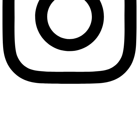
Liebe Privatkunden
Das Tropenparadies
hat
KEIN Ladengeschäft
. Wir verkaufen
KEINE Futtertiere.
Es gibt
KEINE Besichtigungsmöglichkeit
.
Auch nicht ausnahmsweise :)
Hier wird “nur” fleissig gezüchtet und gepflegt.