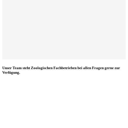
Unser Team steht Zoologischen Fachbetrieben bei allen Fragen gerne zur
Verfügung.
LIEBE PRIVATKUNDEN
, wir freuen uns über Ihr
KEINE
Interesse an unseren Tieren.
BESICHTIGUNG im
TROPENPARADIES! Auch nicht
ausnahmsweise, sorry 🙂
PRIVATKUNDEN-HOTLINE
montags-freitags