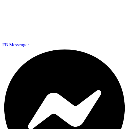
Aber wir haben einen
Shop
und eine
1a Kundenbetreuung.
Telefonische Beratung
Mo-Fr 9-14 Uhr
0172-4126683 (auch WhatsApp)
ZUM SHOP
FB Messenger