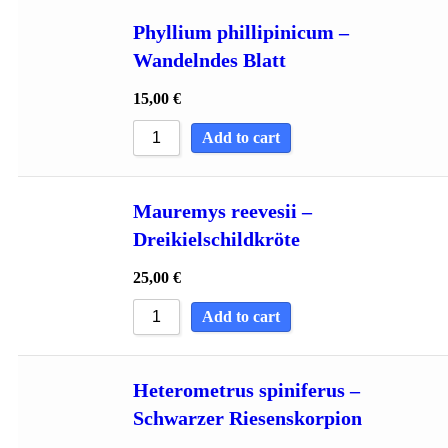
Phyllium phillipinicum –
Wandelndes Blatt
15,00
€
Add to cart
Mauremys reevesii –
Dreikielschildkröte
25,00
€
Add to cart
Heterometrus spiniferus –
Schwarzer Riesenskorpion