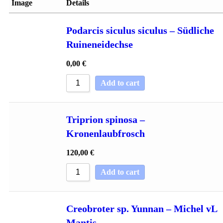
Image
Details
Sort by Rating
Sort by Price low to high
Podarcis siculus siculus – Südliche
Sort by Price high to low
Ruineneidechse
Sort by Newness
Sort by Name A - Z
0,00
€
Sort by Name Z - A
Add to cart
Triprion spinosa –
Kronenlaubfrosch
120,00
€
Add to cart
Creobroter sp. Yunnan – Michel vL
Mantis