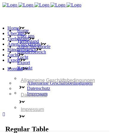
Home
Home
Über uns
Über uns
Tierbestand
Tierbestand
Arten-Steckbriefe
Arten-Steckbriefe
Händlerbereich
Händlerbereich
Zucht
Zucht
Export
Export
Kontakt
Kontakt
Allgemeine Geschäftsbedingungen
Allgemeine Geschäftsbedingungen
Datenschutz
Impressum
Datenschutz
Impressum
Regular Table