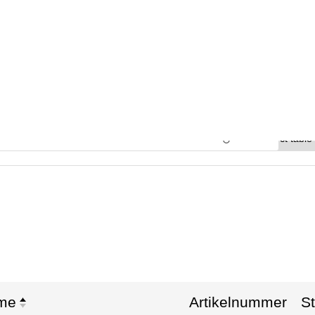
p mit Bestellung
OME
ÜBER UNS
TIERBESTAND
Page Template
↻
TEN-STECKBRIEFE
HÄNDLERBERE
me
Artikelnummer
St