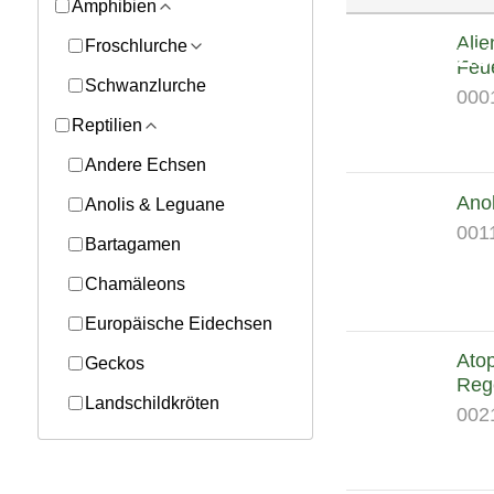
Amphibien
Alie
Froschlurche
ZU
Feu
Schwanzlurche
000
Reptilien
Andere Echsen
Anol
Anolis & Leguane
001
Bartagamen
Chamäleons
Europäische Eidechsen
Atop
Geckos
Reg
Landschildkröten
002
Schlangen
Wasser-/Sumpfschildkröten