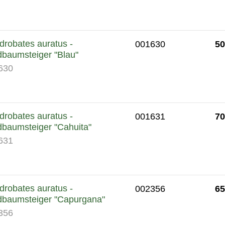
robates auratus -
50
001630
dbaumsteiger "Blau"
630
robates auratus -
70
001631
dbaumsteiger "Cahuita"
631
robates auratus -
65
002356
dbaumsteiger "Capurgana"
356