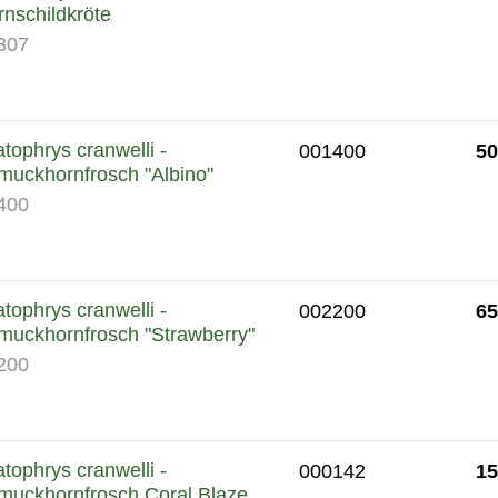
nschildkröte
307
tophrys cranwelli -
50
001400
muckhornfrosch "Albino"
400
tophrys cranwelli -
65
002200
muckhornfrosch "Strawberry"
200
tophrys cranwelli -
15
000142
muckhornfrosch Coral Blaze