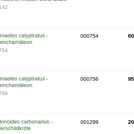
142
aeleo calyptratus -
60
000754
enchamäleon
754
aeleo calyptratus -
95
000756
enchamäleon
756
onoides carbonarius -
20
001299
erschildkröte