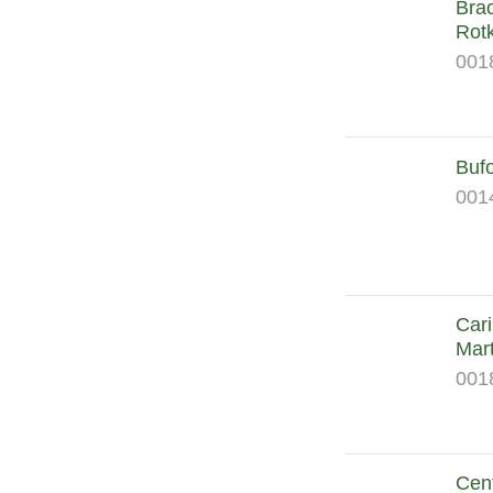
Brac
Rot
001
Buf
001
Cari
Mart
001
Cent