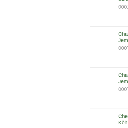
000
Cham
Jem
000
Cham
Jem
000
Chel
Köhl