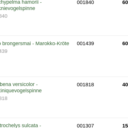
hypelma hamorii -
60
001840
knievogelspinne
840
60
o brongersmai - Marokko-Kröte
001439
439
bena versicolor -
40
001818
iniquevogelspinne
818
rochelys sulcata -
15
001307