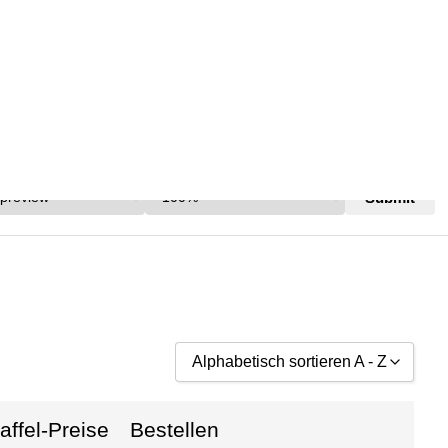
:
Max Width:
ICH
Alphabetisch sortieren A - Z
Nach Preis sortieren (niedrig-hoch)
affel-Preise
Bestellen
Nach Preis sortieren (hoch-niedrig)