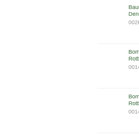
Bau
Wirbellose
Den
Arachnida
002
Insekten
Bomb
Rot
001
Bomb
Rot
001