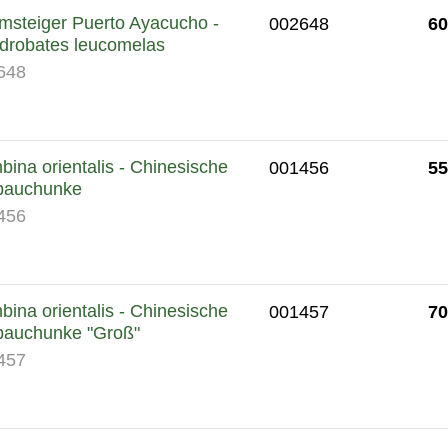
msteiger Puerto Ayacucho -
60
002648
drobates leucomelas
648
ina orientalis - Chinesische
55
001456
bauchunke
456
ina orientalis - Chinesische
70
001457
bauchunke "Groß"
457