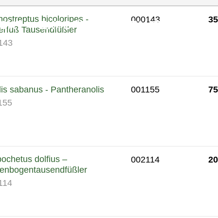
nostreptus bicoloripes -
35
000143
CHT
EXPORT
KONTAKT
erfuß Tausendfüßler
143
75
is sabanus - Pantheranolis
001155
155
ochetus dolfius –
20
002114
enbogentausendfüßler
114