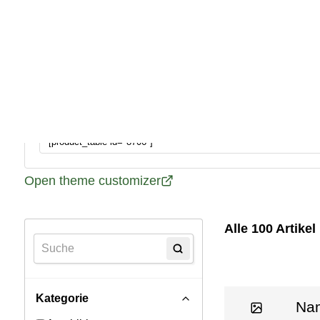
Tierbestand Händler – Backu
H
Product Table Preview Form
Table Shortcode:
Open theme customizer
AR
Alle 100 Artikel
Kategorie
Na