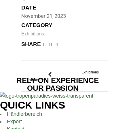
DATE
November 21, 2023
CATEGORY
Exhibitions
SHARE
Exhibitions
RELY ON EXPERIENCE
Exhibitions
OUR PASSION
QUICK LINKS
Händlerbereich
Export
Kontakt