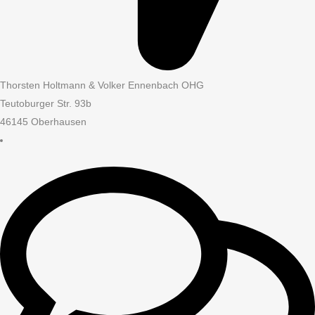
Thorsten Holtmann & Volker Ennenbach OHG
Teutoburger Str. 93b
46145 Oberhausen