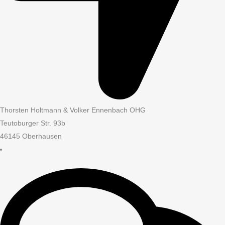
Thorsten Holtmann & Volker Ennenbach OHG
Teutoburger Str. 93b
46145 Oberhausen