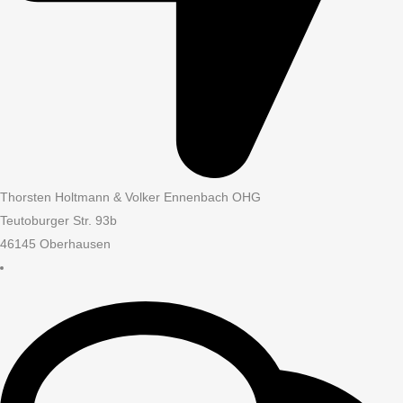
Thorsten Holtmann & Volker Ennenbach OHG
Teutoburger Str. 93b
46145 Oberhausen