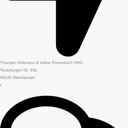
Thorsten Holtmann & Volker Ennenbach OHG
Teutoburger Str. 93b
46145 Oberhausen