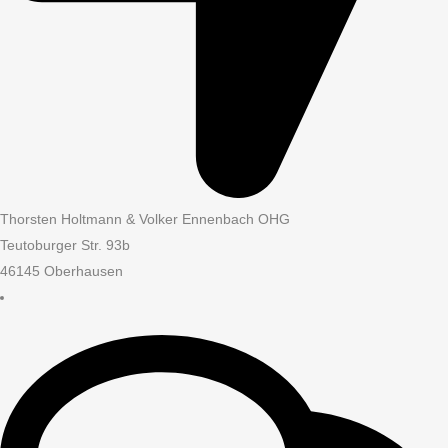
Thorsten Holtmann & Volker Ennenbach OHG
Teutoburger Str. 93b
46145 Oberhausen