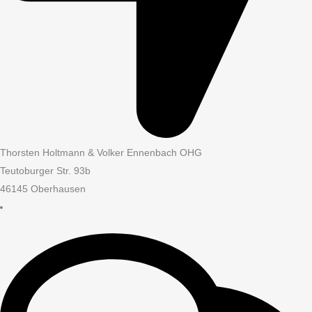
Thorsten Holtmann & Volker Ennenbach OHG
Teutoburger Str. 93b
46145 Oberhausen