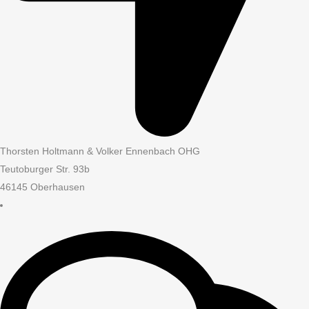
Thorsten Holtmann & Volker Ennenbach OHG
Teutoburger Str. 93b
46145 Oberhausen