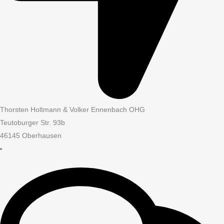
Thorsten Holtmann & Volker Ennenbach OHG
Teutoburger Str. 93b
46145 Oberhausen